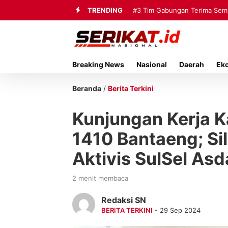
TRENDING
#3
Tim Gabungan Terima Sembi
Breaking News
Nasional
Daerah
Ek
Beranda
/
Berita Terkini
Kunjungan Kerja 
1410 Bantaeng; Si
Aktivis SulSel As
2 menit membaca
Redaksi SN
BERITA TERKINI
- 29 Sep 2024