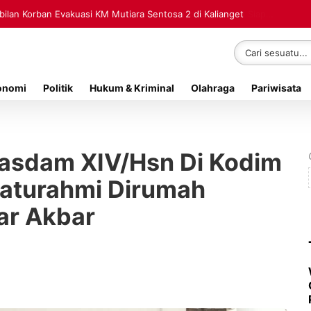
lan Korban Evakuasi KM Mutiara Sentosa 2 di Kalianget
onomi
Politik
Hukum & Kriminal
Olahraga
Pariwisata
Kasdam XIV/Hsn Di Kodim
laturahmi Dirumah
dar Akbar