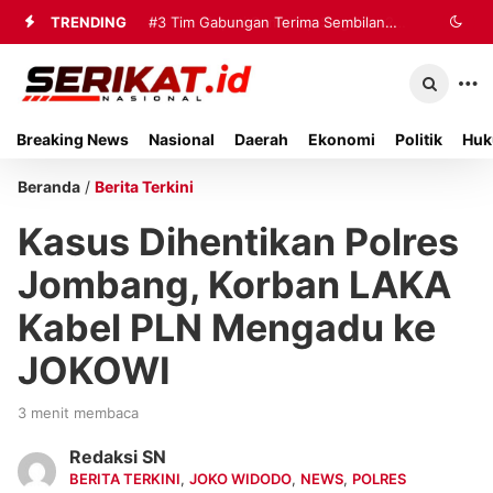
TRENDING
#3
Tim Gabungan Terima Sembilan
Korban Evakuasi KM Mutiara Sentosa
2 di Kalianget
Breaking News
Nasional
Daerah
Ekonomi
Politik
Huk
Beranda
/
Berita Terkini
Kasus Dihentikan Polres
Jombang, Korban LAKA
Kabel PLN Mengadu ke
JOKOWI
3 menit membaca
Redaksi SN
BERITA TERKINI
,
JOKO WIDODO
,
NEWS
,
POLRES