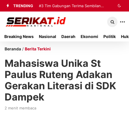
TRENDING
#3
Tim Gabungan Terima Sembilan
Korban Evakuasi KM Mutiara Sentosa
2 di Kalianget
Breaking News
Nasional
Daerah
Ekonomi
Politik
Huk
Beranda
/
Berita Terkini
Mahasiswa Unika St
Paulus Ruteng Adakan
Gerakan Literasi di SDK
Dampek
2 menit membaca