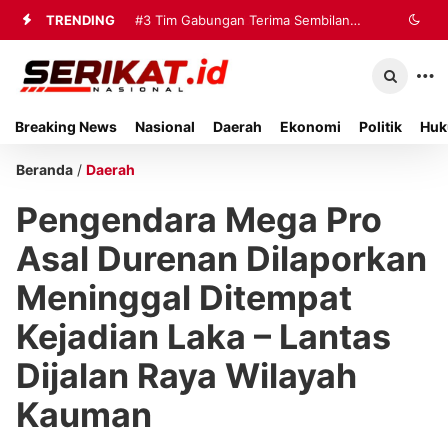
TRENDING
#3
Tim Gabungan Terima Sembilan
Korban Evakuasi KM Mutiara Sentosa
2 di Kalianget
Breaking News
Nasional
Daerah
Ekonomi
Politik
Huk
Beranda
/
Daerah
Pengendara Mega Pro
Asal Durenan Dilaporkan
Meninggal Ditempat
Kejadian Laka – Lantas
Dijalan Raya Wilayah
Kauman