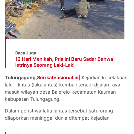
Baca Juga
12 Hari Menikah, Pria Ini Baru Sadar Bahwa
Istrinya Seorang Laki-Laki
Tulungagung,
Serikatnasional.id
| Kejadian kecelakaan
lalu – lintas (lakalantas) kembali terjadi dijalan raya
masuk wilayah desa Balerejo kecamatan Kauman
kabupaten Tulungagung.
Dalam peristiwa laka lantas tersebut satu orang
dilaporkan meninggal dunia ditempat kejadian.