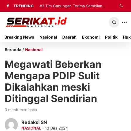
TRENDING
#3
Tim Gabungan Terima Sembilan
Korban Evakuasi KM Mutiara Sentosa
2 di Kalianget
Breaking News
Nasional
Daerah
Ekonomi
Politik
Huk
Beranda
/
Nasional
Megawati Beberkan
Mengapa PDIP Sulit
Dikalahkan meski
Ditinggal Sendirian
3 menit membaca
Redaksi SN
NASIONAL
- 13 Des 2024