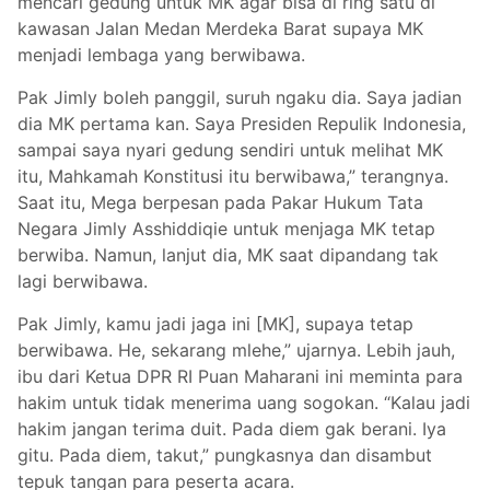
mencari gedung untuk MK agar bisa di ring satu di
kawasan Jalan Medan Merdeka Barat supaya MK
menjadi lembaga yang berwibawa.
Pak Jimly boleh panggil, suruh ngaku dia. Saya jadian
dia MK pertama kan. Saya Presiden Repulik Indonesia,
sampai saya nyari gedung sendiri untuk melihat MK
itu, Mahkamah Konstitusi itu berwibawa,” terangnya.
Saat itu, Mega berpesan pada Pakar Hukum Tata
Negara Jimly Asshiddiqie untuk menjaga MK tetap
berwiba. Namun, lanjut dia, MK saat dipandang tak
lagi berwibawa.
Pak Jimly, kamu jadi jaga ini [MK], supaya tetap
berwibawa. He, sekarang mlehe,” ujarnya. Lebih jauh,
ibu dari Ketua DPR RI Puan Maharani ini meminta para
hakim untuk tidak menerima uang sogokan. “Kalau jadi
hakim jangan terima duit. Pada diem gak berani. Iya
gitu. Pada diem, takut,” pungkasnya dan disambut
tepuk tangan para peserta acara.