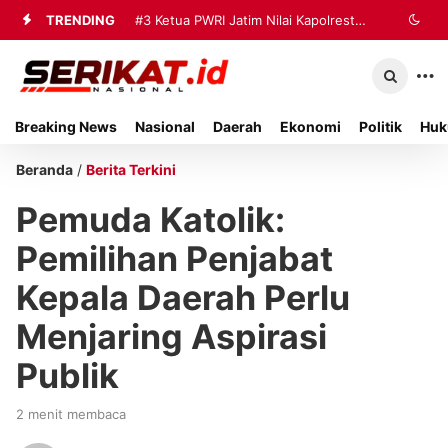
TRENDING
#3
Ketua PWRI Jatim Nilai Kapolresta
Sumenep Berhasil Bangun Kemitraan
Strategis dengan Wartawan
Breaking News
Nasional
Daerah
Ekonomi
Politik
Huk
Beranda
/
Berita Terkini
Pemuda Katolik:
Pemilihan Penjabat
Kepala Daerah Perlu
Menjaring Aspirasi
Publik
2 menit membaca