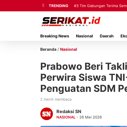
TRENDING
#3
Tim Gabungan Terima Sembi
Breaking News
Nasional
Daerah
Ek
Beranda
/
Nasional
Prabowo Beri Takl
Perwira Siswa TNI
Penguatan SDM P
2 menit membaca
Redaksi SN
NASIONAL
- 26 Mei 2026