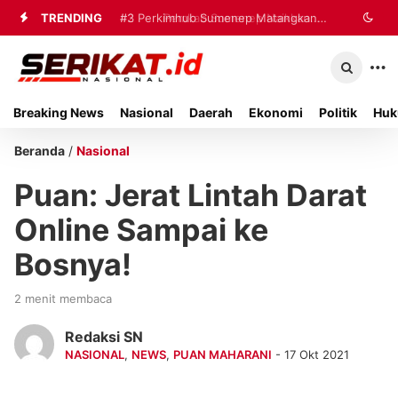
TRENDING
#2
#3
Perkimhub Sumenep Matangkan
Pemkab Sumenep Naikkan
Titik Impas Harga Tembakau 2026,
Pelaksanaan RTLH 2026, Sebanyak
Bupati Fauzi: Petani Harus Jadi
80 Rumah Siap Direhabilitasi
Breaking News
Nasional
Daerah
Ekonomi
Politik
Huk
Prioritas
Beranda
/
Nasional
Puan: Jerat Lintah Darat
Online Sampai ke
Bosnya!
2 menit membaca
Redaksi SN
NASIONAL
,
NEWS
,
PUAN MAHARANI
- 17 Okt 2021