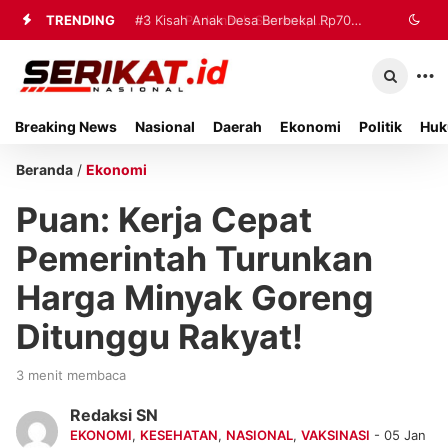
TRENDING
#2
#3
Kisah Anak Desa Berbekal Rp70
Perkimhub Sumenep
Matangkan Pelaksanaan RTLH 2026,
Ribu Jadi Referensi Akademik
Sebanyak 80 Rumah Siap
Internasional
Breaking News
Nasional
Daerah
Ekonomi
Politik
Huk
Direhabilitasi
Beranda
/
Ekonomi
Puan: Kerja Cepat
Pemerintah Turunkan
Harga Minyak Goreng
Ditunggu Rakyat!
3 menit membaca
Redaksi SN
EKONOMI
,
KESEHATAN
,
NASIONAL
,
VAKSINASI
- 05 Jan