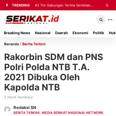
TRENDING
#3
Tim Gabungan Terima Sembilan
Korban Evakuasi KM Mutiara Sentosa
2 di Kalianget
Breaking News
Nasional
Daerah
Ekonomi
Politik
Huk
Beranda
/
Berita Terkini
Rakorbin SDM dan PNS
Polri Polda NTB T.A.
2021 Dibuka Oleh
Kapolda NTB
2 menit membaca
Redaksi SN
BERITA TERKINI
,
MEDIA SERIKAT NASIONAL NETWORK
,