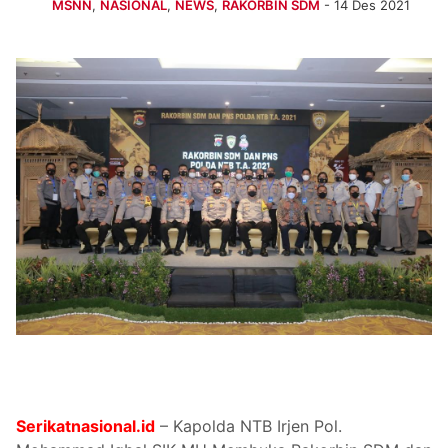
MSNN
,
NASIONAL
,
NEWS
,
RAKORBIN SDM
- 14 Des 2021
Serikatnasional.id
– Kapolda NTB Irjen Pol.