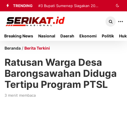
TRENDING
#3
Bupati Sumenep Siagakan 20
Ambulans dan Tiga Rumah Sakit
untuk Tangani Korban Kebakaran KMP
Breaking News
Nasional
Daerah
Ekonomi
Politik
Huk
Mutiara Sentosa II
Beranda
/
Berita Terkini
Ratusan Warga Desa
Barongsawahan Diduga
Tertipu Program PTSL
3 menit membaca