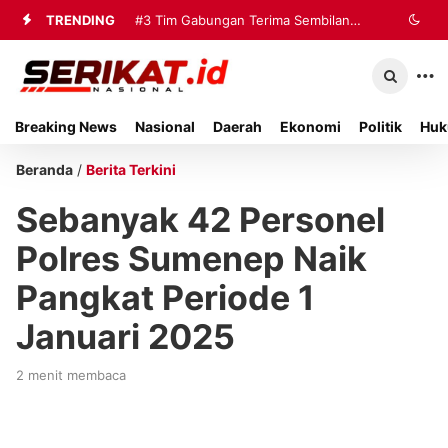
TRENDING
#3
Tim Gabungan Terima Sembilan
Korban Evakuasi KM Mutiara Sentosa
2 di Kalianget
Breaking News
Nasional
Daerah
Ekonomi
Politik
Huk
Beranda
/
Berita Terkini
Sebanyak 42 Personel
Polres Sumenep Naik
Pangkat Periode 1
Januari 2025
2 menit membaca