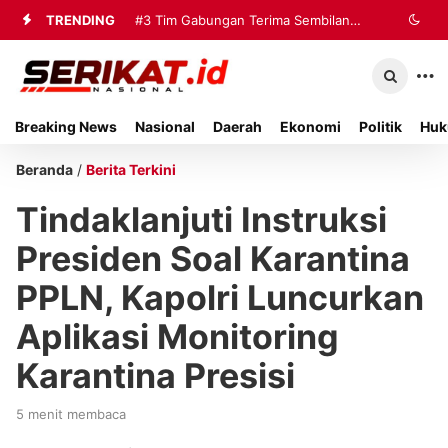
TRENDING
#3
Tim Gabungan Terima Sembilan
Korban Evakuasi KM Mutiara Sentosa
2 di Kalianget
Breaking News
Nasional
Daerah
Ekonomi
Politik
Huk
Beranda
/
Berita Terkini
Tindaklanjuti Instruksi
Presiden Soal Karantina
PPLN, Kapolri Luncurkan
Aplikasi Monitoring
Karantina Presisi
5 menit membaca