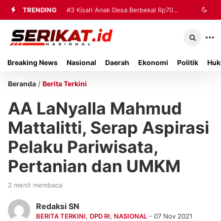
TRENDING
#2
#3
Kisah Anak Desa Berbekal Rp70
Perkimhub Sumenep
Matangkan Pelaksanaan RTLH 2026,
Ribu Jadi Referensi Akademik
Sebanyak 80 Rumah Siap
Internasional
Breaking News
Nasional
Daerah
Ekonomi
Politik
Huk
Direhabilitasi
Beranda
/
Berita Terkini
AA LaNyalla Mahmud
Mattalitti, Serap Aspirasi
Pelaku Pariwisata,
Pertanian dan UMKM
2 menit membaca
Redaksi SN
BERITA TERKINI
,
DPD RI
,
NASIONAL
- 07 Nov 2021