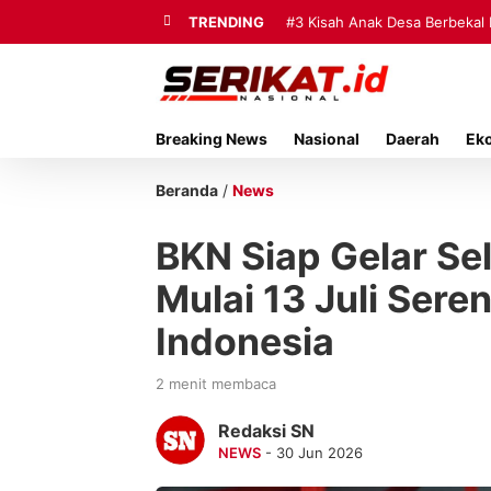
TRENDING
#3
Kisah Anak Desa Berbekal 
Breaking News
Nasional
Daerah
Ek
Beranda
/
News
BKN Siap Gelar Se
Mulai 13 Juli Seren
Indonesia
2 menit membaca
Redaksi SN
NEWS
- 30 Jun 2026