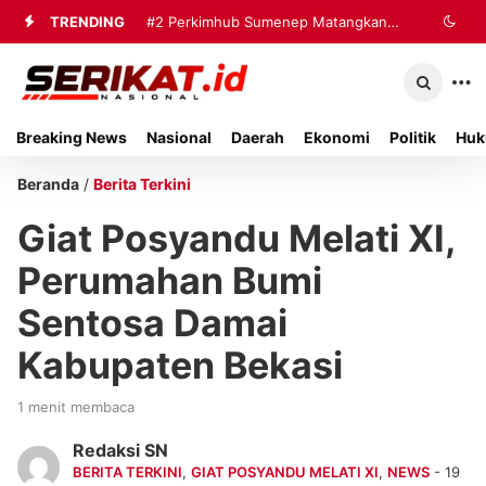
TRENDING
#2
#3
Tim Gabungan Terima Sembilan
Perkimhub Sumenep
Matangkan Pelaksanaan RTLH 2026,
Korban Evakuasi KM Mutiara Sentosa
Sebanyak 80 Rumah Siap
2 di Kalianget
Breaking News
Nasional
Daerah
Ekonomi
Politik
Huk
Direhabilitasi
Beranda
/
Berita Terkini
Giat Posyandu Melati XI,
Perumahan Bumi
Sentosa Damai
Kabupaten Bekasi
1 menit membaca
Redaksi SN
BERITA TERKINI
,
GIAT POSYANDU MELATI XI
,
NEWS
- 19