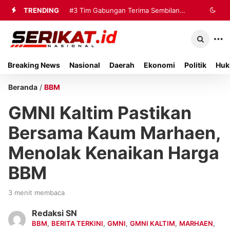
TRENDING
#3
Tim Gabungan Terima Sembilan
Korban Evakuasi KM Mutiara Sentosa
2 di Kalianget
Breaking News
Nasional
Daerah
Ekonomi
Politik
Huk
Beranda
/
BBM
GMNI Kaltim Pastikan
Bersama Kaum Marhaen,
Menolak Kenaikan Harga
BBM
3 menit membaca
Redaksi SN
BBM
,
BERITA TERKINI
,
GMNI
,
GMNI KALTIM
,
MARHAEN
,