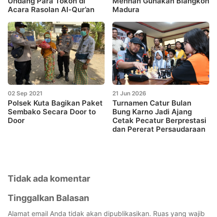
Undang Para Tokoh di
Menhan Gunakan Blangkon
Acara Rasolan Al-Qur’an
Madura
02 Sep 2021
21 Jun 2026
Polsek Kuta Bagikan Paket
Turnamen Catur Bulan
Sembako Secara Door to
Bung Karno Jadi Ajang
Door
Cetak Pecatur Berprestasi
dan Pererat Persaudaraan
Tidak ada komentar
Tinggalkan Balasan
Alamat email Anda tidak akan dipublikasikan.
Ruas yang wajib