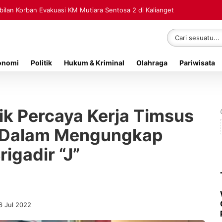
Rp70 Ribu Jadi Referensi Akademik Internasional
Sembilan Korban Evakuasi KM Mutiara Sentosa 2 di Kalianget
onomi
Politik
Hukum & Kriminal
Olahraga
Pariwisata
k Percaya Kerja Timsus
 Dalam Mengungkap
igadir “J”
6 Jul 2022