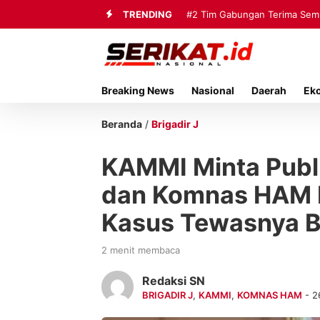
TRENDING
#2
#3
Kisah Anak Desa Berbekal 
Tim Gabungan Terima 
Breaking News
Nasional
Daerah
Ek
Beranda
/
Brigadir J
KAMMI Minta Publi
dan Komnas HAM
Kasus Tewasnya Br
2 menit membaca
Redaksi SN
BRIGADIR J
,
KAMMI
,
KOMNAS HAM
- 2