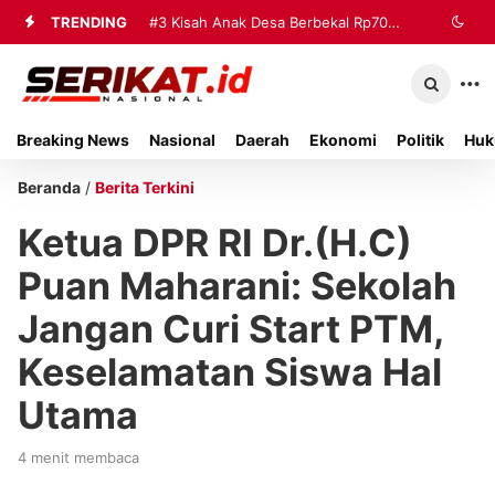
TRENDING
#3
Kisah Anak Desa Berbekal Rp70
Ribu Jadi Referensi Akademik
Internasional
Breaking News
Nasional
Daerah
Ekonomi
Politik
Huk
Beranda
/
Berita Terkini
Ketua DPR RI Dr.(H.C)
Puan Maharani: Sekolah
Jangan Curi Start PTM,
Keselamatan Siswa Hal
Utama
4 menit membaca