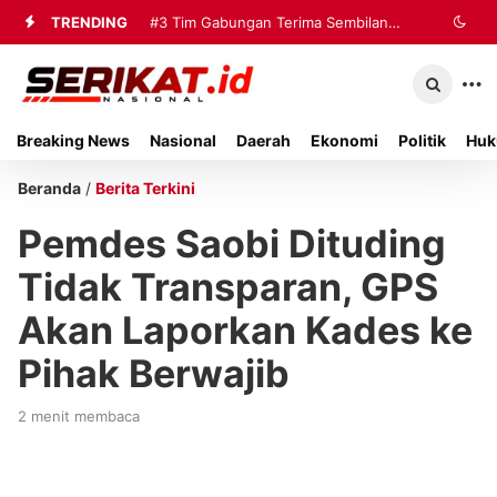
TRENDING
#3
Tim Gabungan Terima Sembilan
Korban Evakuasi KM Mutiara Sentosa
2 di Kalianget
Breaking News
Nasional
Daerah
Ekonomi
Politik
Huk
Beranda
/
Berita Terkini
Pemdes Saobi Dituding
Tidak Transparan, GPS
Akan Laporkan Kades ke
Pihak Berwajib
2 menit membaca