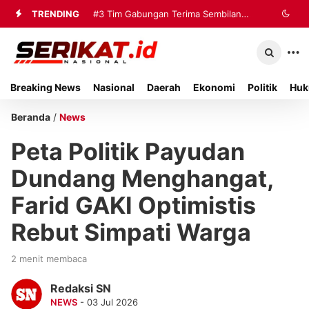
TRENDING
#3
Tim Gabungan Terima Sembilan
Korban Evakuasi KM Mutiara Sentosa
2 di Kalianget
Breaking News
Nasional
Daerah
Ekonomi
Politik
Huk
Beranda
/
News
Peta Politik Payudan
Dundang Menghangat,
Farid GAKI Optimistis
Rebut Simpati Warga
2 menit membaca
Redaksi SN
NEWS
- 03 Jul 2026