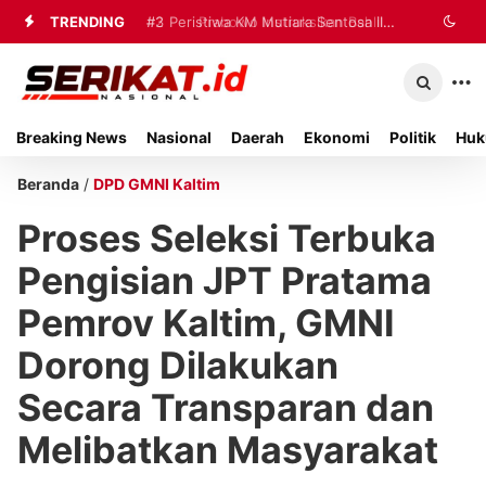
TRENDING
#2
#3
Peristiwa KM Mutiara Sentosa II
Prabowo Instruksikan Bahlil
Percepat Penanganan Pemadaman
Jadi Sorotan Nasional, Pemkab
Listrik di Kalimantan
Sumenep Percepat Penanganan
Breaking News
Nasional
Daerah
Ekonomi
Politik
Huk
Korban
Beranda
/
DPD GMNI Kaltim
Proses Seleksi Terbuka
Pengisian JPT Pratama
Pemrov Kaltim, GMNI
Dorong Dilakukan
Secara Transparan dan
Melibatkan Masyarakat