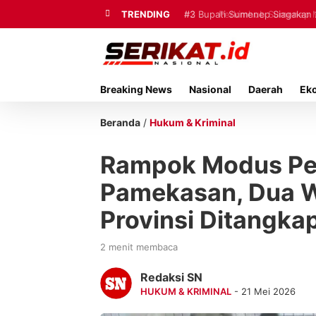
TRENDING
#3
Bupati Sumenep Siagakan 
Mutiara Sentosa II
Breaking News
Nasional
Daerah
Ek
Beranda
/
Hukum & Kriminal
Rampok Modus Pem
Pamekasan, Dua Wa
Provinsi Ditangka
2 menit membaca
Redaksi SN
HUKUM & KRIMINAL
- 21 Mei 2026