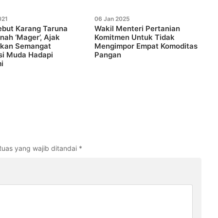
021
06 Jan 2025
ebut Karang Taruna
Wakil Menteri Pertanian
nah ‘Mager’, Ajak
Komitmen Untuk Tidak
tkan Semangat
Mengimpor Empat Komoditas
si Muda Hadapi
Pangan
i
Ruas yang wajib ditandai
*