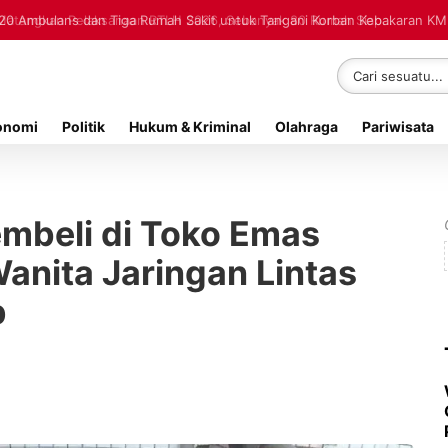
20 Ambulans dan Tiga Rumah Sakit untuk Tangani Korban Kebakaran K
onomi
Politik
Hukum & Kriminal
Olahraga
Pariwisata
beli di Toko Emas
nita Jaringan Lintas
p