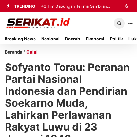
TRENDING
#3
#4
Kisah Anak Desa Berbekal Rp70
Tim Gabungan Terima
Sembilan Korban Evakuasi KM Mutiara
Ribu Jadi Referensi Akademik
Sentosa 2 di Kalianget
Internasional
Breaking News
Nasional
Daerah
Ekonomi
Politik
Huk
Beranda
/
Opini
Sofyanto Torau: Peranan
Partai Nasional
Indonesia dan Pendirian
Soekarno Muda,
Lahirkan Perlawanan
Rakyat Luwu di 23