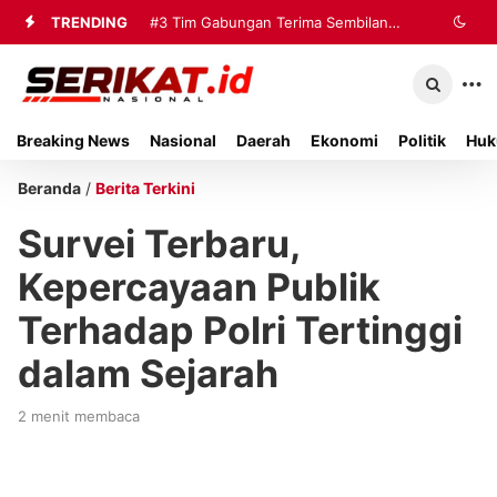
TRENDING
#3
Tim Gabungan Terima Sembilan
Korban Evakuasi KM Mutiara Sentosa
2 di Kalianget
Breaking News
Nasional
Daerah
Ekonomi
Politik
Huk
Beranda
/
Berita Terkini
Survei Terbaru,
Kepercayaan Publik
Terhadap Polri Tertinggi
dalam Sejarah
2 menit membaca