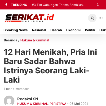
TRENDING
#3
Tim Gabungan Terima Sembilan
Korban Evakuasi KM Mutiara Sentosa
2 di Kalianget
Breaking News
Nasional
Daerah
Ekonomi
Politik
Huk
Beranda
/
Hukum & Kriminal
12 Hari Menikah, Pria Ini
Baru Sadar Bahwa
Istrinya Seorang Laki-
Laki
1 menit membaca
Redaksi SN
HUKUM & KRIMINAL
,
PERISTIWA
- 08 Mei 2024