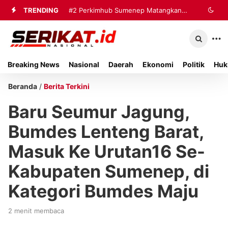
TRENDING
#2
#3
Tim Gabungan Terima Sembilan
Perkimhub Sumenep
Matangkan Pelaksanaan RTLH 2026,
Korban Evakuasi KM Mutiara Sentosa
Sebanyak 80 Rumah Siap
2 di Kalianget
Breaking News
Nasional
Daerah
Ekonomi
Politik
Huk
Direhabilitasi
Beranda
/
Berita Terkini
Baru Seumur Jagung,
Bumdes Lenteng Barat,
Masuk Ke Urutan16 Se-
Kabupaten Sumenep, di
Kategori Bumdes Maju
2 menit membaca