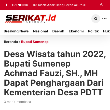
TRENDING
#3
Kisah Anak Desa Berbekal Rp70
Ribu Jadi Referensi Akademik
Internasional
Breaking News
Nasional
Daerah
Ekonomi
Politik
Huk
Beranda
/
Bupati Sumenep
Desa Wisata tahun 2022,
Bupati Sumenep
Achmad Fauzi, SH., MH
Dapat Penghargaan Dari
Kementerian Desa PDTT
3 menit membaca