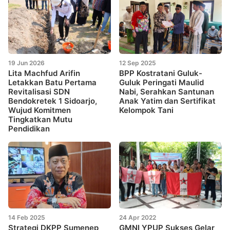
19 Jun 2026
12 Sep 2025
Lita Machfud Arifin
BPP Kostratani Guluk-
Letakkan Batu Pertama
Guluk Peringati Maulid
Revitalisasi SDN
Nabi, Serahkan Santunan
Bendokretek 1 Sidoarjo,
Anak Yatim dan Sertifikat
Wujud Komitmen
Kelompok Tani
Tingkatkan Mutu
Pendidikan
14 Feb 2025
24 Apr 2022
Strategi DKPP Sumenep
GMNI YPUP Sukses Gelar