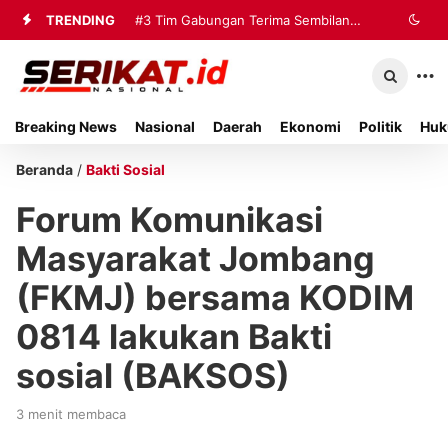
TRENDING
#3
Tim Gabungan Terima Sembilan
Korban Evakuasi KM Mutiara Sentosa
2 di Kalianget
Breaking News
Nasional
Daerah
Ekonomi
Politik
Huk
Beranda
/
Bakti Sosial
Forum Komunikasi
Masyarakat Jombang
(FKMJ) bersama KODIM
0814 lakukan Bakti
sosial (BAKSOS)
3 menit membaca