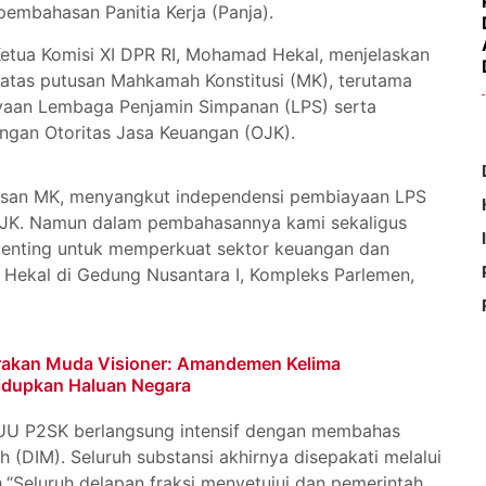
pembahasan Panitia Kerja (Panja).
Ketua Komisi XI DPR RI, Mohamad Hekal, menjelaskan
 atas putusan Mahkamah Konstitusi (MK), terutama
yaan Lembaga Penjamin Simpanan (LPS) serta
ungan Otoritas Jasa Keuangan (OJK).
utusan MK, menyangkut independensi pembiayaan LPS
 OJK. Namun dalam pembahasannya kami sekaligus
i penting untuk memperkuat sektor keuangan dan
Hekal di Gedung Nusantara I, Kompleks Parlemen,
rakan Muda Visioner: Amandemen Kelima
idupkan Haluan Negara
 UU P2SK berlangsung intensif dengan membahas
ah (DIM). Seluruh substansi akhirnya disepakati melalui
“Seluruh delapan fraksi menyetujui dan pemerintah