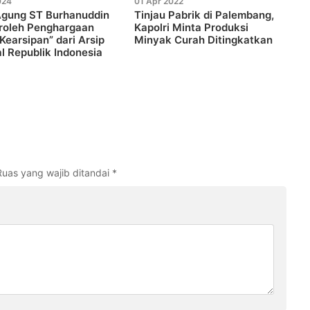
024
01 Apr 2022
Agung ST Burhanuddin
Tinjau Pabrik di Palembang,
oleh Penghargaan
Kapolri Minta Produksi
Kearsipan” dari Arsip
Minyak Curah Ditingkatkan
l Republik Indonesia
Ruas yang wajib ditandai
*