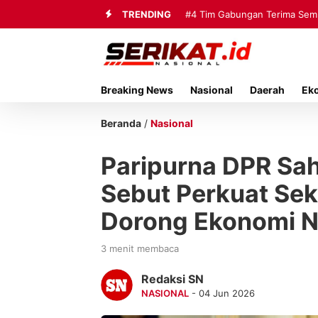
TRENDING
#4
Tim Gabungan Terima Sembi
Breaking News
Nasional
Daerah
Ek
Beranda
/
Nasional
Paripurna DPR Sah
Sebut Perkuat Se
Dorong Ekonomi N
3 menit membaca
Redaksi SN
NASIONAL
- 04 Jun 2026