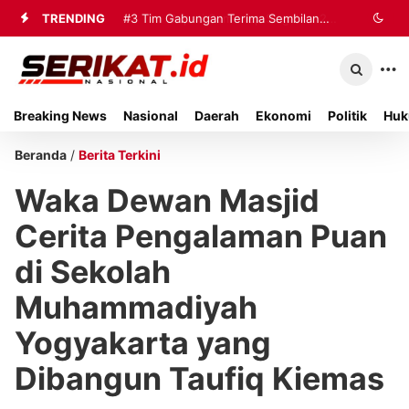
TRENDING
#3
Tim Gabungan Terima Sembilan
Korban Evakuasi KM Mutiara Sentosa
2 di Kalianget
Breaking News
Nasional
Daerah
Ekonomi
Politik
Huk
Beranda
/
Berita Terkini
Waka Dewan Masjid
Cerita Pengalaman Puan
di Sekolah
Muhammadiyah
Yogyakarta yang
Dibangun Taufiq Kiemas