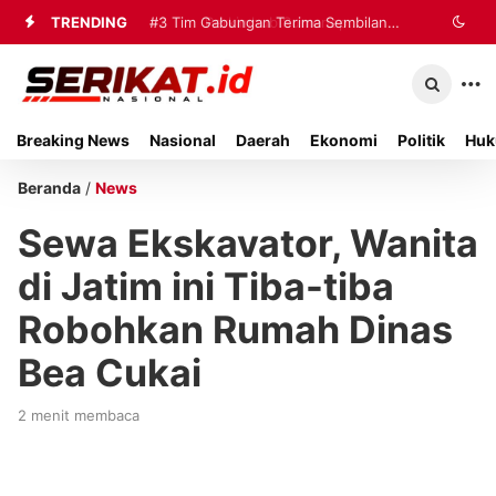
TRENDING
#2
#3
Tim Gabungan Terima Sembilan
Perkimhub Sumenep
Matangkan Pelaksanaan RTLH 2026,
Korban Evakuasi KM Mutiara Sentosa
Sebanyak 80 Rumah Siap
2 di Kalianget
Breaking News
Nasional
Daerah
Ekonomi
Politik
Huk
Direhabilitasi
Beranda
/
News
Sewa Ekskavator, Wanita
di Jatim ini Tiba-tiba
Robohkan Rumah Dinas
Bea Cukai
2 menit membaca